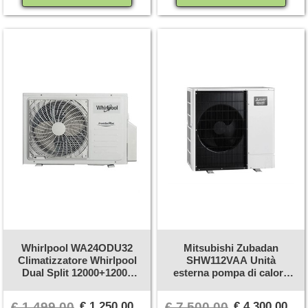
Whirlpool WA24ODU32
Mitsubishi Zubadan
Climatizzatore Whirlpool
SHW112VAA Unità
Dual Split 12000+12000
esterna pompa di calore
BTU Classe A++
inverter 11.2Kw
€ 1.499,00
€ 1.250,00
€ 7.500,00
€ 4.300,00