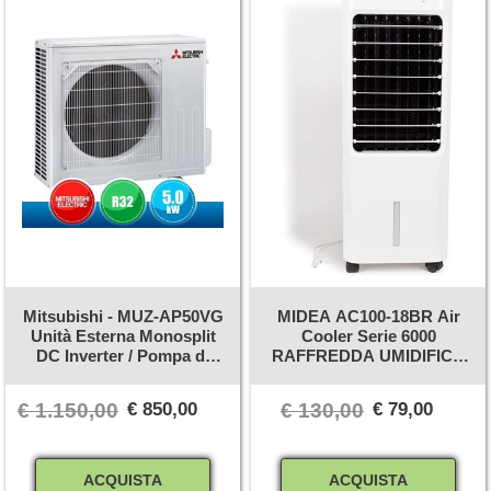
Mitsubishi - MUZ-AP50VG
MIDEA AC100-18BR Air
Unità Esterna Monosplit
Cooler Serie 6000
DC Inverter / Pompa di
RAFFREDDA UMIDIFICA
Calore - 18000 BTU
3 Velocita' Timer +
Telecomando 50 Watt,
€ 1.150,00
€ 850,00
€ 130,00
€ 79,00
Plastica
Quantità
Quantità
ACQUISTA
ACQUISTA