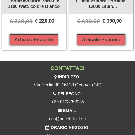
Condizionatore Portatile,
Climatizzatore Portatile,
1100 Watt, colore Bianco
12000 Btu/h,
Raffrescamento e
Riscaldamento, Classe A
€ 330,00
€ 220,00
€ 699,00
€ 390,00
Articolo Esaurito
Articolo Esaurito
CONTATTACI
INDIRIZZO:
Via Emilia 80, 16138 Genova (GE)
TELEFONO:
+39 0103752035
EMAIL:
info@outletstocks.it
ORARIO NEGOZIO: