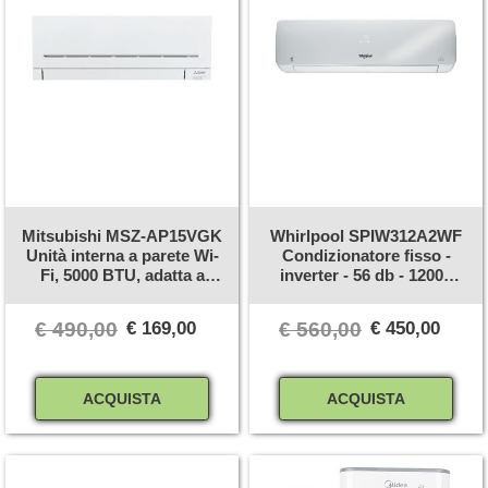
Mitsubishi MSZ-AP15VGK
Whirlpool SPIW312A2WF
Unità interna a parete Wi-
Condizionatore fisso -
Fi, 5000 BTU, adatta a
inverter - 56 db - 12000
multisplit MSZ
btu/h - bianco
€ 490,00
€ 169,00
€ 560,00
€ 450,00
Quantità
Quantità
ACQUISTA
ACQUISTA