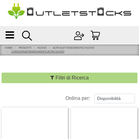
Open
Open menu
HOME
PRODOTTI
NUOVO
ALTRI ELETTRODOMESTICI NUOVO
CONDIZIONATORI/DEUMIDIFICATORI NUOVO
Filtri di Ricerca
Ordina per: