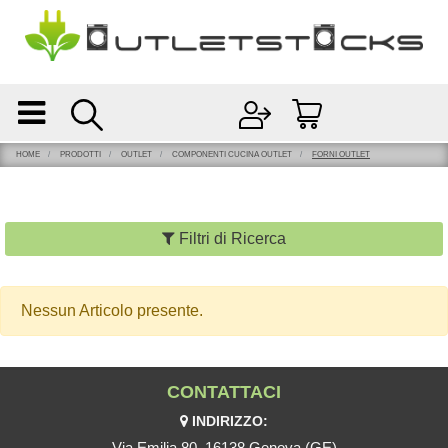
Open
Open menu
HOME
PRODOTTI
OUTLET
COMPONENTI CUCINA OUTLET
FORNI OUTLET
Filtri di Ricerca
Nessun Articolo presente.
CONTATTACI
INDIRIZZO:
Via Emilia 80, 16138 Genova (GE)