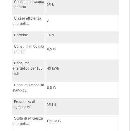
Consumo di acqua
50 L
per ciclo
Classe efficienza
A
energetica
Corrente
10 A
Consumi (modalità
0,5 W
spento)
Consumo
energetico per 100
49 kWh
cicli
Consumi (modalità
0,5 W
stand-by)
Frequenza di
50 Hz
ingresso AC
Scala di efficienza
Da A a G
energetica