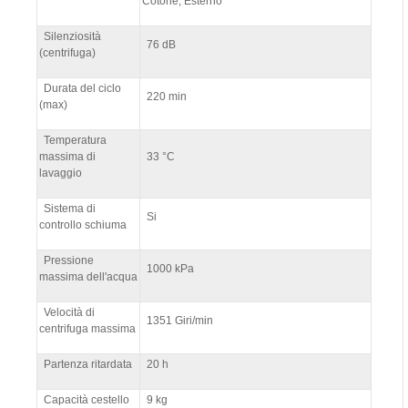
Cotone, Esterno
Silenziosità
76 dB
(centrifuga)
Durata del ciclo
220 min
(max)
Temperatura
massima di
33 °C
lavaggio
Sistema di
Si
controllo schiuma
Pressione
1000 kPa
massima dell'acqua
Velocità di
1351 Giri/min
centrifuga massima
Partenza ritardata
20 h
Capacità cestello
9 kg