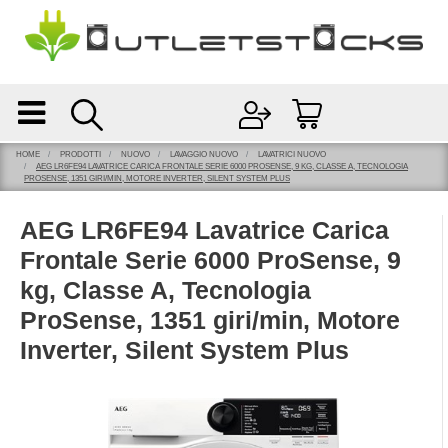
Open
Open menu
HOME
PRODOTTI
NUOVO
LAVAGGIO NUOVO
LAVATRICI NUOVO
AEG LR6FE94 LAVATRICE CARICA FRONTALE SERIE 6000 PROSENSE, 9 KG, CLASSE A, TECNOLOGIA
PROSENSE, 1351 GIRI/MIN, MOTORE INVERTER, SILENT SYSTEM PLUS
AEG LR6FE94 Lavatrice Carica
Frontale Serie 6000 ProSense, 9
kg, Classe A, Tecnologia
ProSense, 1351 giri/min, Motore
Inverter, Silent System Plus