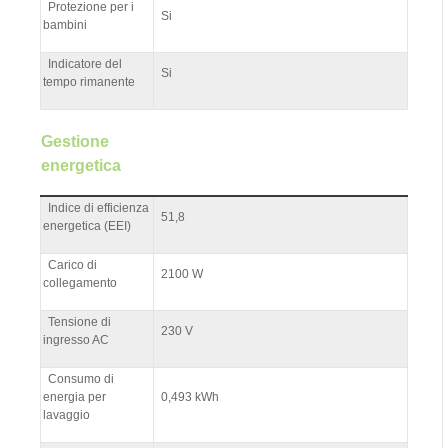
Protezione per i
Si
bambini
Indicatore del
Si
tempo rimanente
Gestione
energetica
Indice di efficienza
51,8
energetica (EEI)
Carico di
2100 W
collegamento
Tensione di
230 V
ingresso AC
Consumo di
energia per
0,493 kWh
lavaggio