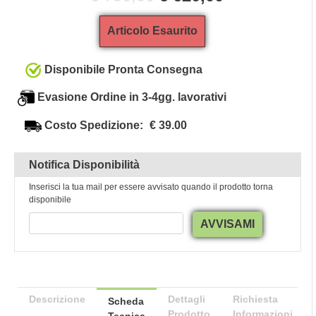
Articolo Esaurito
Disponibile Pronta Consegna
Evasione Ordine in 3-4gg. lavorativi
Costo Spedizione:
€ 39.00
Notifica Disponibilità
Inserisci la tua mail per essere avvisato quando il prodotto torna
disponibile
AVVISAMI
Descrizione
Dettagli
Richiesta
Scheda
Prodotto
Informazioni
Tecnica