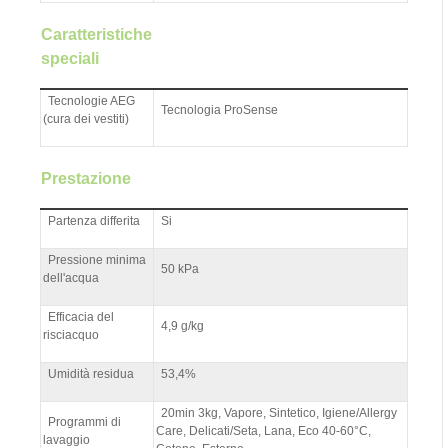
Caratteristiche
speciali
Tecnologie AEG
Tecnologia ProSense
(cura dei vestiti)
Prestazione
Partenza differita
Si
Pressione minima
50 kPa
dell'acqua
Efficacia del
4,9 g/kg
risciacquo
Umidità residua
53,4%
20min 3kg, Vapore, Sintetico, Igiene/Allergy
Programmi di
Care, Delicati/Seta, Lana, Eco 40-60°C,
lavaggio