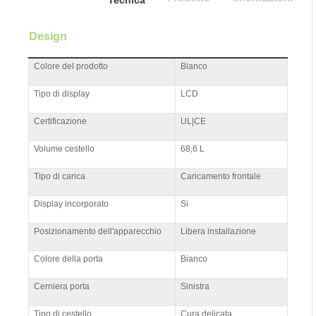
Tecnica
Design
Colore del prodotto
Bianco
Tipo di display
LCD
Certificazione
UL|CE
Volume cestello
68,6 L
Tipo di carica
Caricamento frontale
Display incorporato
Si
Posizionamento dell'apparecchio
Libera installazione
Colore della porta
Bianco
Cerniera porta
Sinistra
Tipo di cestello
Cura delicata