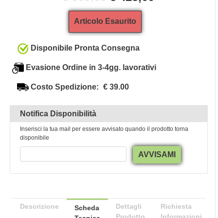
Articolo Esaurito
Disponibile Pronta Consegna
Evasione Ordine in 3-4gg. lavorativi
Costo Spedizione:
€ 39.00
Notifica Disponibilità
Inserisci la tua mail per essere avvisato quando il prodotto torna
disponibile
AVVISAMI
Descrizione
Dettagli
Richiesta
Scheda
Prodotto
Informazioni