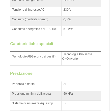
Carico di collegamento
2200 W
Tensione di ingresso AC
230 V
Consumi (modalità spento)
0,5 W
Consumo energetico per 100 cicli
51 kWh
Caratteristiche speciali
Tecnologia ProSense,
Tecnologie AEG (cura dei vestiti)
ÖKOInverter
Prestazione
Partenza differita
Si
Pressione minima dell'acqua
50 kPa
Sistema di sicurezza Aquastop
Si