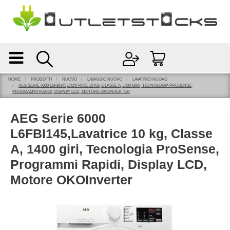
Open
Open menu
HOME
PRODOTTI
NUOVO
LAVAGGIO NUOVO
LAVATRICI NUOVO
AEG SERIE 6000 L6FBI145,LAVATRICE 10 KG, CLASSE A, 1400 GIRI, TECNOLOGIA PROSENSE,
PROGRAMMI RAPIDI, DISPLAY LCD, MOTORE OKOINVERTER
AEG Serie 6000
L6FBI145,Lavatrice 10 kg, Classe
A, 1400 giri, Tecnologia ProSense,
Programmi Rapidi, Display LCD,
Motore OKOInverter