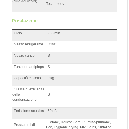
(cura dei vestiti)
Technology
Prestazione
Ciclo
255 min
Mezzo refrigerante
R290
Mezzo carico
Si
Funzione antipiega
Si
Capacità cestello
9 kg
Classe di efficienza
della
B
condensazione
Emissione acustica
60 dB
Cotone, Delicati/Seta, Piumino/piumone,
Programmi di
Eco, Hygienic drying, Mix, Shirts, Sintetico,