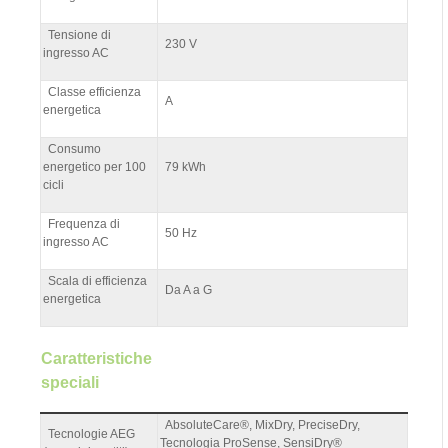
Tensione di
230 V
ingresso AC
Classe efficienza
A
energetica
Consumo
energetico per 100
79 kWh
cicli
Frequenza di
50 Hz
ingresso AC
Scala di efficienza
Da A a G
energetica
Caratteristiche
speciali
AbsoluteCare®, MixDry, PreciseDry,
Tecnologie AEG
Tecnologia ProSense, SensiDry®