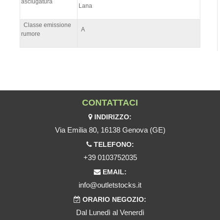
asciugatura
Lana
Classe emissione
A
rumore
CONTATTACI
INDIRIZZO:
Via Emilia 80, 16138 Genova (GE)
TELEFONO:
+39 0103752035
EMAIL:
info@outletstocks.it
ORARIO NEGOZIO:
Dal Lunedì al Venerdì