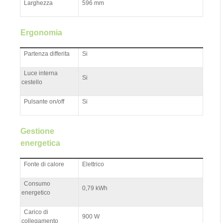
Larghezza
596 mm
Ergonomia
Partenza differita
Si
Luce interna
Si
cestello
Pulsante on/off
Si
Gestione
energetica
Fonte di calore
Elettrico
Consumo
0,79 kWh
energetico
Carico di
900 W
collegamento