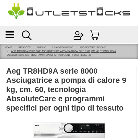
Open
Open menu
HOME
PRODOTTI
NUOVO
LAVAGGIO NUOVO
ASCIUGATRICI NUOVO
AEG TR8HD9A SERIE 8000 ASCIUGATRICE A POMPA DI CALORE 9 KG, CM. 60, TECNOLOGIA
ABSOLUTECARE E PROGRAMMI SPECIFICI PER OGNI TIPO DI TESSUTO
Aeg TR8HD9A serie 8000
Asciugatrice a pompa di calore 9
kg, cm. 60, tecnologia
AbsoluteCare e programmi
specifici per ogni tipo di tessuto