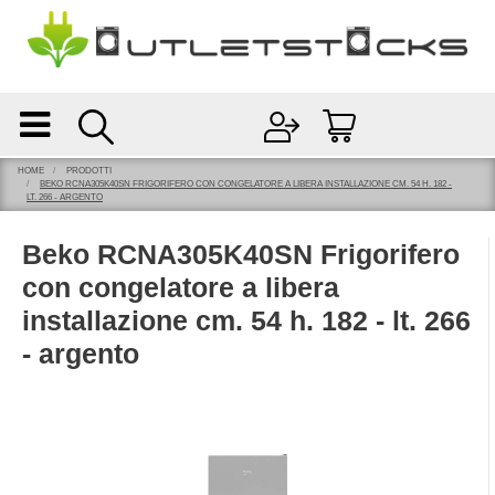
Open
Open menu
HOME
PRODOTTI
BEKO RCNA305K40SN FRIGORIFERO CON CONGELATORE A LIBERA INSTALLAZIONE CM. 54 H. 182 -
LT. 266 - ARGENTO
Beko RCNA305K40SN Frigorifero
con congelatore a libera
installazione cm. 54 h. 182 - lt. 266
- argento