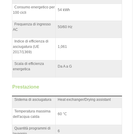
Consumo energetico per
54 kWh
100 cicli
Frequenza di ingresso
50/60 Hz
AC
Indice di efficienza di
asciugatura (UE
1,061
2017/1369)
Scala di efficienza
Da A a G
energetica
Prestazione
Sistema di asciugatura
Heat exchanger/Drying assistant
Temperatura massima
60 °C
dell'acqua calda
Quantità programmi di
6
lavaggio