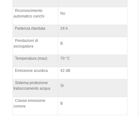
Riconoscimento
No
automatico carichi
Partenza ritardata
24 h
Prestazioni di
B
asciugatura
Temperatura (max)
70 °C
Emissione acustica
42 dB
Sistema protezione
Si
traboccamento acqua
Classe emissione
B
rumore