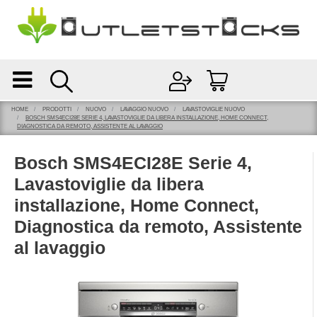
Open
Open menu
HOME
PRODOTTI
NUOVO
LAVAGGIO NUOVO
LAVASTOVIGLIE NUOVO
BOSCH SMS4ECI28E SERIE 4, LAVASTOVIGLIE DA LIBERA INSTALLAZIONE, HOME CONNECT,
DIAGNOSTICA DA REMOTO, ASSISTENTE AL LAVAGGIO
Bosch SMS4ECI28E Serie 4,
Lavastoviglie da libera
installazione, Home Connect,
Diagnostica da remoto, Assistente
al lavaggio