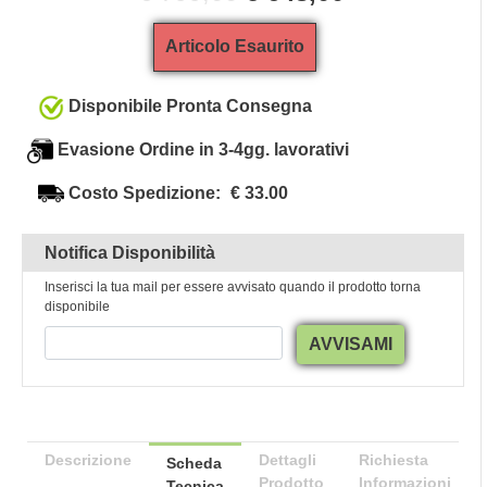
Articolo Esaurito
Disponibile Pronta Consegna
Evasione Ordine in 3-4gg. lavorativi
Costo Spedizione:
€ 33.00
Notifica Disponibilità
Inserisci la tua mail per essere avvisato quando il prodotto torna
disponibile
AVVISAMI
Descrizione
Dettagli
Richiesta
Scheda
Prodotto
Informazioni
Tecnica