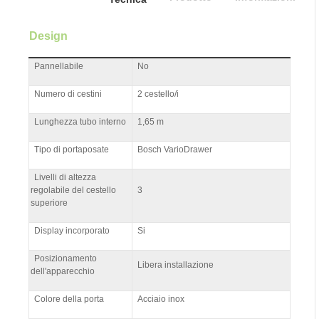
Design
Pannellabile
No
Numero di cestini
2 cestello/i
Lunghezza tubo interno
1,65 m
Tipo di portaposate
Bosch VarioDrawer
Livelli di altezza
regolabile del cestello
3
superiore
Display incorporato
Si
Posizionamento
Libera installazione
dell'apparecchio
Colore della porta
Acciaio inox