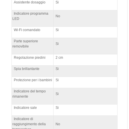
Assistente dosaggio
Si
Indicatore programma
No
LED
Wi-Fi comandato
Si
Parte superiore
Si
removibile
Regolazione piedini
2 cm
Spia brillantante
Si
Protezione per i bambini
Si
Indicatore del tempo
Si
rimanente
Indicatore sale
Si
Indicatore di
raggiungimento della
No