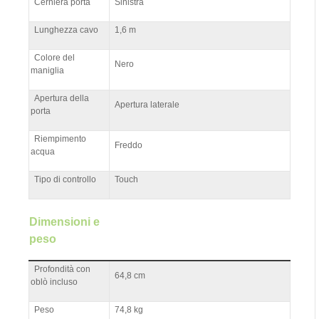
Cerniera porta
Sinistra
Lunghezza cavo
1,6 m
Colore del
Nero
maniglia
Apertura della
Apertura laterale
porta
Riempimento
Freddo
acqua
Tipo di controllo
Touch
Dimensioni e
peso
Profondità con
64,8 cm
oblò incluso
Peso
74,8 kg