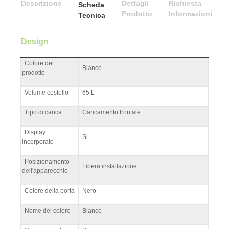
Descrizione
Dettagli
Richiesta
Scheda
Prodotto
Informazioni
Tecnica
Design
Colore del
Bianco
prodotto
Volume cestello
65 L
Tipo di carica
Caricamento frontale
Display
Si
incorporato
Posizionamento
Libera installazione
dell'apparecchio
Colore della porta
Nero
Nome del colore
Bianco