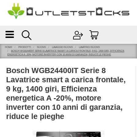
Open
Open menu
HOME
PRODOTTI
NUOVO
LAVAGGIO NUOVO
LAVATRICI NUOVO
BOSCH WGB24400IT SERIE 8 LAVATRICE SMART A CARICA FRONTALE, 9 KG, 1400 GIRI, EFFICIENZA
ENERGETICA A -20%, MOTORE INVERTER CON 10 ANNI DI GARANZIA, RIDUCE LE PIEGHE
Bosch WGB24400IT Serie 8
Lavatrice smart a carica frontale,
9 kg, 1400 giri, Efficienza
energetica A -20%, motore
inverter con 10 anni di garanzia,
riduce le pieghe