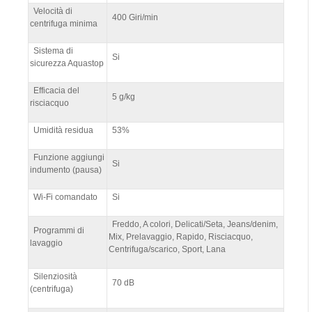
Velocità di
400 Giri/min
centrifuga minima
Sistema di
Si
sicurezza Aquastop
Efficacia del
5 g/kg
risciacquo
Umidità residua
53%
Funzione aggiungi
Si
indumento (pausa)
Wi-Fi comandato
Si
Freddo, A colori, Delicati/Seta, Jeans/denim,
Programmi di
Mix, Prelavaggio, Rapido, Risciacquo,
lavaggio
Centrifuga/scarico, Sport, Lana
Silenziosità
70 dB
(centrifuga)