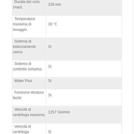
Durata del ciclo
228 min
(max)
Temperatura
massima di
35 °C
lavaggio
Sistema di
bilanciamento
Si
carico
Sistema di
Si
controllo schiuma
Water Plus
Si
Funzione stiratura
Si
facile
Velocità di
1257 Giri/min
centrifuga massima
Velocità di
centrifuga
Si