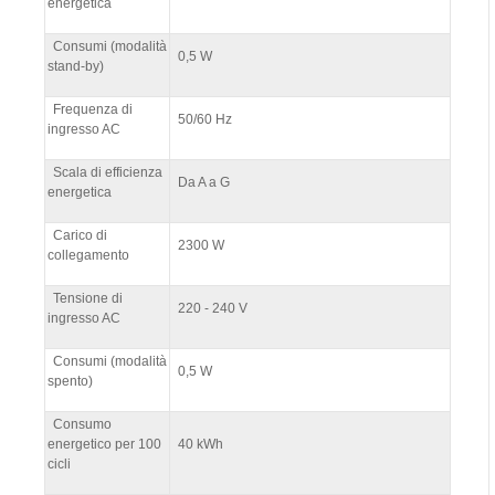
energetica
Consumi (modalità
0,5 W
stand-by)
Frequenza di
50/60 Hz
ingresso AC
Scala di efficienza
Da A a G
energetica
Carico di
2300 W
collegamento
Tensione di
220 - 240 V
ingresso AC
Consumi (modalità
0,5 W
spento)
Consumo
energetico per 100
40 kWh
cicli