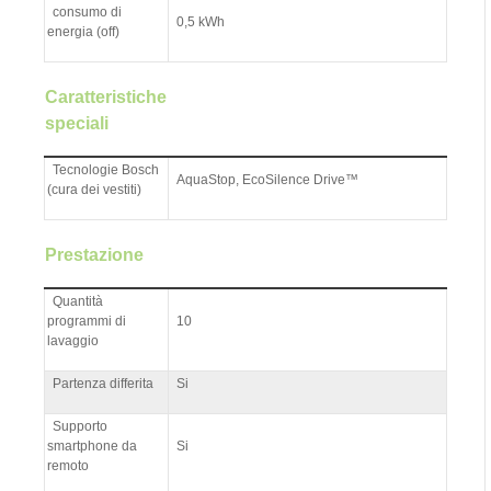
consumo di
0,5 kWh
energia (off)
Caratteristiche
speciali
Tecnologie Bosch
AquaStop, EcoSilence Drive™
(cura dei vestiti)
Prestazione
Quantità
programmi di
10
lavaggio
Partenza differita
Si
Supporto
smartphone da
Si
remoto