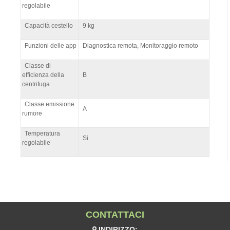
regolabile
Capacità cestello
9 kg
Funzioni delle app
Diagnostica remota, Monitoraggio remoto
Classe di
efficienza della
B
centrifuga
Classe emissione
A
rumore
Temperatura
Si
regolabile
CONTATTACI
INDIRIZZO: