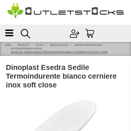
Open
Open menu
HOME
PRODOTTI
NUOVO
ARREDO NUOVO
ARREDO BAGNO NUOVO
ACCESSORI BAGNO NUOVO
DINOPLAST ESEDRA SEDILE TERMOINDURENTE BIANCO CERNIERE INOX SOFT CLOSE
Dinoplast Esedra Sedile
Termoindurente bianco cerniere
inox soft close