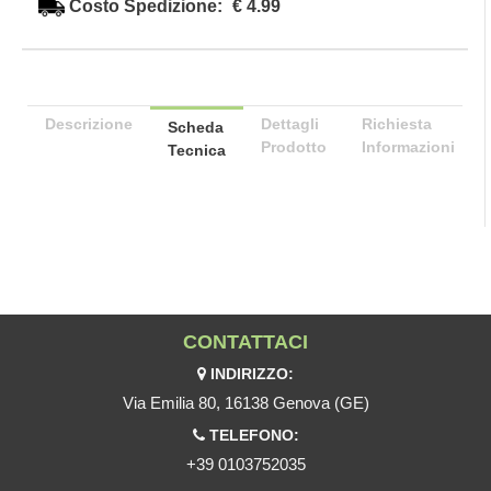
Costo Spedizione:
€ 4.99
Descrizione
Dettagli
Richiesta
Scheda
Prodotto
Informazioni
Tecnica
CONTATTACI
INDIRIZZO:
Via Emilia 80, 16138 Genova (GE)
TELEFONO:
+39 0103752035