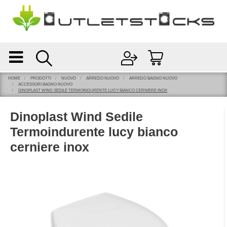
Open
Open menu
HOME
PRODOTTI
NUOVO
ARREDO NUOVO
ARREDO BAGNO NUOVO
ACCESSORI BAGNO NUOVO
DINOPLAST WIND SEDILE TERMOINDURENTE LUCY BIANCO CERNIERE INOX
Dinoplast Wind Sedile
Termoindurente lucy bianco
cerniere inox