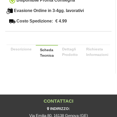
Disponibile Pronta Consegna
Evasione Ordine in 3-4gg. lavorativi
Costo Spedizione:
€ 4.99
Descrizione
Dettagli
Richiesta
Scheda
Prodotto
Informazioni
Tecnica
CONTATTACI
INDIRIZZO:
Via Emilia 80, 16138 Genova (GE)