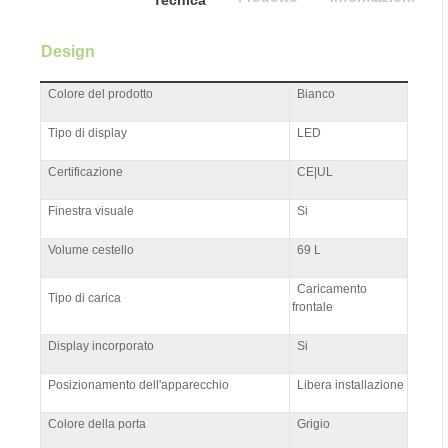
Design
Colore del prodotto
Bianco
Tipo di display
LED
Certificazione
CE|UL
Finestra visuale
Si
Volume cestello
69 L
Caricamento
Tipo di carica
frontale
Display incorporato
Si
Posizionamento dell'apparecchio
Libera installazione
Colore della porta
Grigio