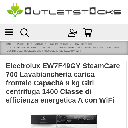
Open
Open menu
HOME
PRODOTTI
NUOVO
LAVAGGIO NUOVO
LAVATRICI NUOVO
ELECTROLUX EW7F49GY STEAMCARE 700 LAVABIANCHERIA CARICA FRONTALE CAPACITÀ 9 KG GIRI
CENTRIFUGA 1400 CLASSE DI EFFICIENZA ENERGETICA A CON WIFI
Electrolux EW7F49GY SteamCare
700 Lavabiancheria carica
frontale Capacità 9 kg Giri
centrifuga 1400 Classe di
efficienza energetica A con WiFi