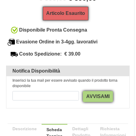
Articolo Esaurito
Disponibile Pronta Consegna
Evasione Ordine in 3-4gg. lavorativi
Costo Spedizione:
€ 39.00
Notifica Disponibilità
Inserisci la tua mail per essere avvisato quando il prodotto torna
disponibile
AVVISAMI
Descrizione
Dettagli
Richiesta
Scheda
Prodotto
Informazioni
Tecnica