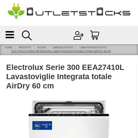
Open
Open menu
HOME
PRODOTTI
NUOVO
LAVAGGIO NUOVO
LAVASTOVIGLIE NUOVO
ELECTROLUX SERIE 300 EEA27410L LAVASTOVIGLIE INTEGRATA TOTALE AIRDRY 60 CM
Electrolux Serie 300 EEA27410L
Lavastoviglie Integrata totale
AirDry 60 cm