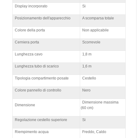
Display incorporato
Si
Posizionamento dell'apparecchio
A scomparsa totale
Colore della porta
Non applicabile
Cerniera porta
Scorrevole
Lunghezza cavo
1,8 m
Lunghezza tubo di scarico
1,6 m
Tipologia compartimento posate
Cestello
Colore pannello di controllo
Nero
Dimensione massima
Dimensione
(60 cm)
Regolazione cestello superiore
Si
Riempimento acqua
Freddo, Caldo