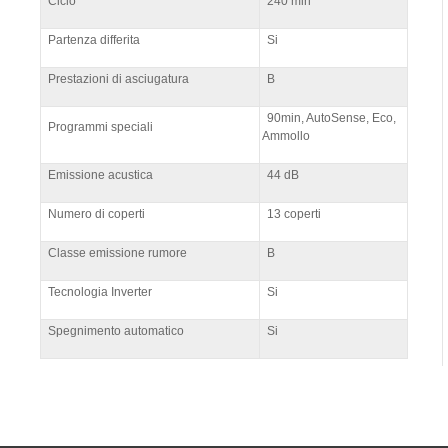
Ciclo
240 min
Partenza differita
Si
Prestazioni di asciugatura
B
90min, AutoSense, Eco,
Programmi speciali
Ammollo
Emissione acustica
44 dB
Numero di coperti
13 coperti
Classe emissione rumore
B
Tecnologia Inverter
Si
Spegnimento automatico
Si