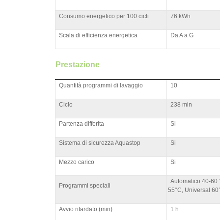
Consumo energetico per 100 cicli
76 kWh
Scala di efficienza energetica
Da A a G
Prestazione
Quantità programmi di lavaggio
10
Ciclo
238 min
Partenza differita
Si
Sistema di sicurezza Aquastop
Si
Mezzo carico
Si
Automatico 40-60 °
Programmi speciali
55°C, Universal 60
Avvio ritardato (min)
1 h