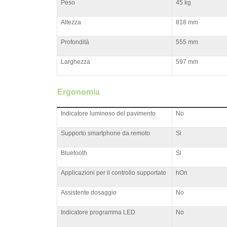
Peso
45 kg
Altezza
818 mm
Profondità
555 mm
Larghezza
597 mm
Ergonomia
Indicatore luminoso del pavimento
No
Supporto smartphone da remoto
Si
Bluetooth
Si
Applicazioni per il controllo supportate
hOn
Assistente dosaggio
No
Indicatore programma LED
No