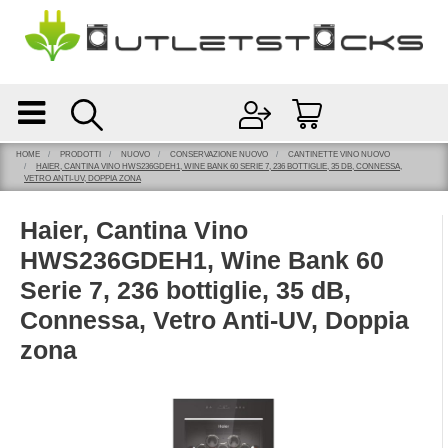
Open
Open menu
HOME
PRODOTTI
NUOVO
CONSERVAZIONE NUOVO
CANTINETTE VINO NUOVO
HAIER, CANTINA VINO HWS236GDEH1, WINE BANK 60 SERIE 7, 236 BOTTIGLIE, 35 DB, CONNESSA,
VETRO ANTI-UV, DOPPIA ZONA
Haier, Cantina Vino
HWS236GDEH1, Wine Bank 60
Serie 7, 236 bottiglie, 35 dB,
Connessa, Vetro Anti-UV, Doppia
zona