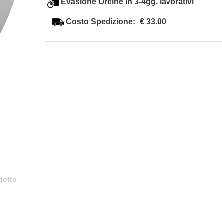
Evasione Ordine in 3-4gg. lavorativi
Costo Spedizione:
€ 33.00
dotto