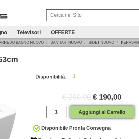
gno
Televisori
OFFERTE
ARREDO BAGNO NUOVO
SANITARI NUOVO
BIDET NUOVO
KERASAN 
x53cm
1
Disponibilità:
€ 290,00
€ 190,00
Quantità
Aggiungi al Carrello
Disponibile Pronta Consegna