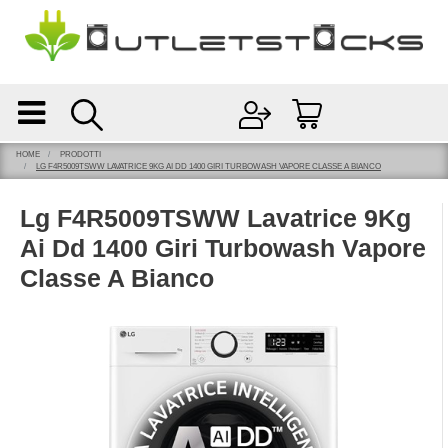
Open
Open menu
HOME
PRODOTTI
LG F4R5009TSWW LAVATRICE 9KG AI DD 1400 GIRI TURBOWASH VAPORE CLASSE A BIANCO
Lg F4R5009TSWW Lavatrice 9Kg
Ai Dd 1400 Giri Turbowash Vapore
Classe A Bianco