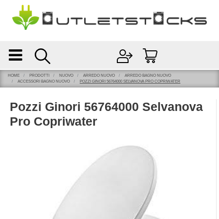
Open
Open menu
HOME
PRODOTTI
NUOVO
ARREDO NUOVO
ARREDO BAGNO NUOVO
ACCESSORI BAGNO NUOVO
POZZI GINORI 56764000 SELVANOVA PRO COPRIWATER
Pozzi Ginori 56764000 Selvanova
Pro Copriwater