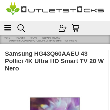
Open
Open menu
HOME
PRODOTTI
NUOVO
TELEVISORI NUOVO
SAMSUNG HG43Q60AAEU 43 POLLICI 4K ULTRA HD SMART TV 20 W NERO
Samsung HG43Q60AAEU 43
Pollici 4K Ultra HD Smart TV 20 W
Nero