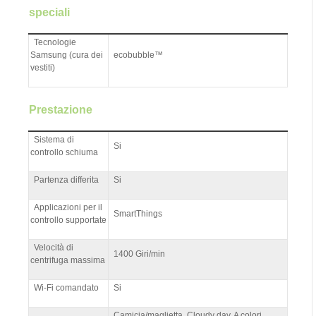
speciali
Tecnologie
Samsung (cura dei
ecobubble™
vestiti)
Prestazione
Sistema di
Si
controllo schiuma
Partenza differita
Si
Applicazioni per il
SmartThings
controllo supportate
Velocità di
1400 Giri/min
centrifuga massima
Wi-Fi comandato
Si
Camicia/maglietta, Cloudy day, A colori,