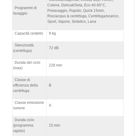
Cotone, Delicati/Seta, Eco 40-60°C,
Programmi di
Prelavaggio, Rapido, Quick 15min,
lavaggio
Risciacquo & centrifuga, Centrifuga/scarico,
Sport, Vapore, Sintetico, Lana
Capacità cestello
9 kg
Silenziosità
72 dB
(centrifuga)
Durata del ciclo
228 min
(max)
Classe di
efficienza della
B
centrifuga
Classe emissione
A
rumore
Durata ciclo
(programma
15 min
rapido)