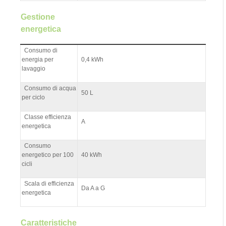
Gestione
energetica
Consumo di
energia per
0,4 kWh
lavaggio
Consumo di acqua
50 L
per ciclo
Classe efficienza
A
energetica
Consumo
energetico per 100
40 kWh
cicli
Scala di efficienza
Da A a G
energetica
Caratteristiche