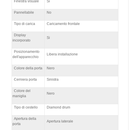
Finestra visuale
Si
Pannellabile
No
Tipo di carica
Caricamento frontale
Display
Si
incorporato
Posizionamento
Libera installazione
dell'apparecchio
Colore della porta
Nero
Cerniera porta
Sinistra
Colore del
Nero
maniglia
Tipo di cestello
Diamond drum
Apertura della
Apertura laterale
porta