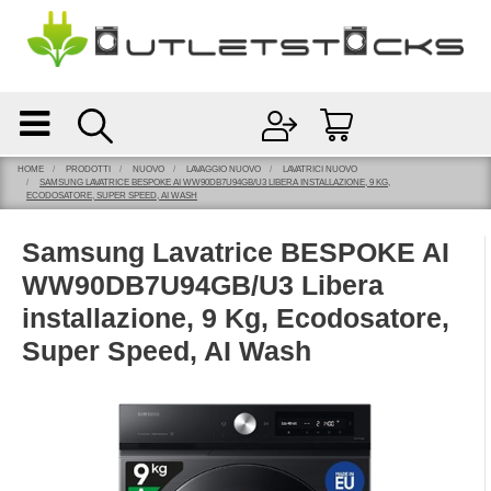
Open
Open menu
HOME
PRODOTTI
NUOVO
LAVAGGIO NUOVO
LAVATRICI NUOVO
SAMSUNG LAVATRICE BESPOKE AI WW90DB7U94GB/U3 LIBERA INSTALLAZIONE, 9 KG,
ECODOSATORE, SUPER SPEED, AI WASH
Samsung Lavatrice BESPOKE AI
WW90DB7U94GB/U3 Libera
installazione, 9 Kg, Ecodosatore,
Super Speed, AI Wash