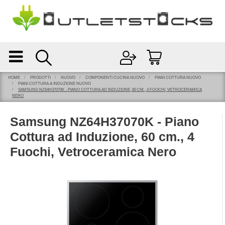
Open
Open menu
HOME
PRODOTTI
NUOVO
COMPONENTI CUCINA NUOVO
PIANI COTTURA NUOVO
PIANI COTTURA A INDUZIONE NUOVO
SAMSUNG NZ64H37070K - PIANO COTTURA AD INDUZIONE, 60 CM., 4 FUOCHI, VETROCERAMICA
NERO
Samsung NZ64H37070K - Piano
Cottura ad Induzione, 60 cm., 4
Fuochi, Vetroceramica Nero