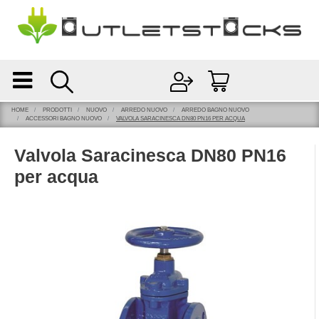
Open
Open menu
HOME
PRODOTTI
NUOVO
ARREDO NUOVO
ARREDO BAGNO NUOVO
ACCESSORI BAGNO NUOVO
VALVOLA SARACINESCA DN80 PN16 PER ACQUA
Valvola Saracinesca DN80 PN16
per acqua