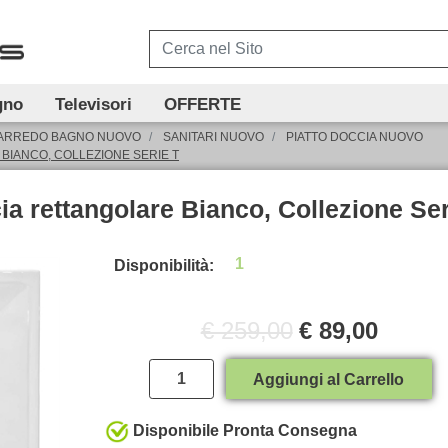
gno
Televisori
OFFERTE
ARREDO BAGNO NUOVO
SANITARI NUOVO
PIATTO DOCCIA NUOVO
 BIANCO, COLLEZIONE SERIE T
ia rettangolare Bianco, Collezione Ser
1
Disponibilità:
€ 259,00
€ 89,00
Quantità
Aggiungi al Carrello
Disponibile Pronta Consegna