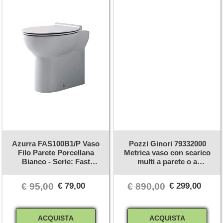
Azurra FAS100B1/P Vaso
Pozzi Ginori 79332000
Filo Parete Porcellana
Metrica vaso con scarico
Bianco - Serie: Fast
multi a parete o a
(Senza Coprivaso)
pavimento, senza sedile.
€ 95,00
€ 79,00
€ 890,00
€ 299,00
Quantità
Quantità
ACQUISTA
ACQUISTA