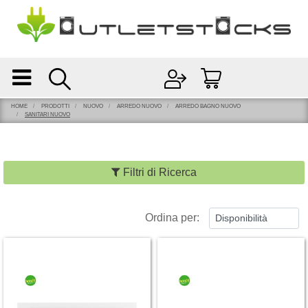
Open
Open menu
HOME
PRODOTTI
NUOVO
ARREDO NUOVO
ARREDO BAGNO NUOVO
SANITARI NUOVO
Filtri di Ricerca
Ordina per: