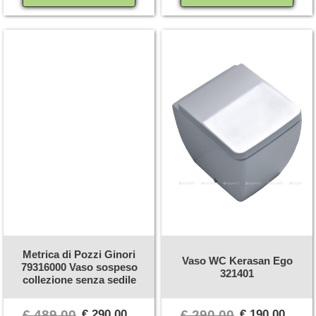
Metrica di Pozzi Ginori
Vaso WC Kerasan Ego
79316000 Vaso sospeso
321401
collezione senza sedile
€ 489,00
€ 290,00
€ 290,00
€ 190,00